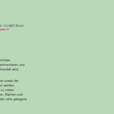
r. 13 | 8057 Zürich
ippe.ch
ichtete
erimentieren und
handelt wird,
ier sowie der
zt werden.
 zu vielen
hen, Bächen und
 der nahe gelegene