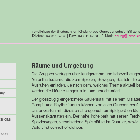
Irchelkrippe der Studentinnen-Kinderkrippe Genossenschaft | Bülachst
Telefon: 044 311 67 78 | Fax: 044 311 67 81 | E-Mail:
leitung@
irchelkr
Räume und Umgebung
Die Gruppen verfügen über kindgerechte und liebevoll einger
Aufenthaltsräume, die zum Spielen, Bewegen, Basteln, Exp
Ausruhen einladen. Je nach dem, welches Thema aktuell be
werden die Räume umgestaltet und neu dekoriert.
ung
Der grosszügig eingerichtete Säulensaal mit seinem Malatel
Gumpi- und Rhythmikraum können von allen Gruppen benüt
Unser Garten mit diversen altersgerechten Spielgeräten lädt
Aussenaktivitäten ein. Der nahe Irchelpark mit seinen Teic
ch das
Spazierwegen, verschiedene Spielplätze im Quartier, sowie
Wald sind schnell erreichbar.
 den