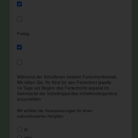
Freitag
Während der Schulferien besteht Ferienhortbetrieb.
Wir bitten Sie, Ihr Kind für den Ferienhort jeweils
14 Tage vor Beginn des Ferienhorts separat im
Sekretariat der Irchelkrippe/des Irchelkindergartens
anzumelden
Wir erfüllen die Voraussetzungen für einen
subventionierten Hortplatz
ja
nein