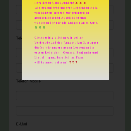
Herzlichen Glückwünsch!
Wir gratulieren unserer Lernenden Naja
von ganzem Herzen zur erfolgreich
abgeschlossenen Ausbildung und
wünschen ihr für die Zukunft alles Gute.
Telefon Geschäft
Gleichzeitig blicken wir voller
Vorfreude auf den August: Am 3. August
dürfen wir unsere neuen Lernenden im
ersten Lehrjahr – Gemma, Benjamin und
Lionel – ganz herzlich im Team
willkommen heissen!
Telefon Mobile
E-Mail